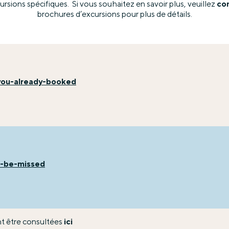
rsions spécifiques. Si vous souhaitez en savoir plus, veuillez
co
brochures d’excursions pour plus de détails.
you-already-booked
o-be-missed
nt être consultées
ici