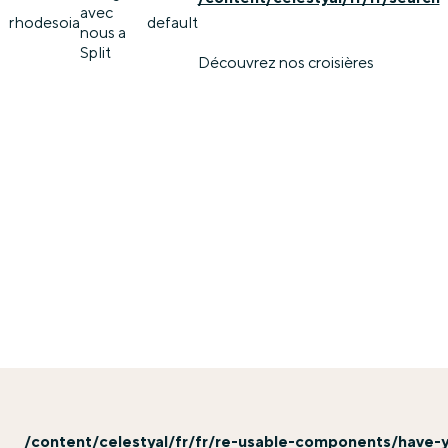
avec
rhodes
oia
default
nous a
Split
Découvrez nos croisières
/content/celestyal/fr/fr/re-usable-components/have-