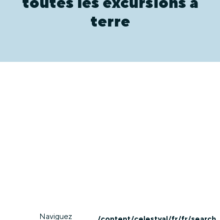
toutes les excursions à
terre
Naviguez
/content/celestyal/fr/fr/search