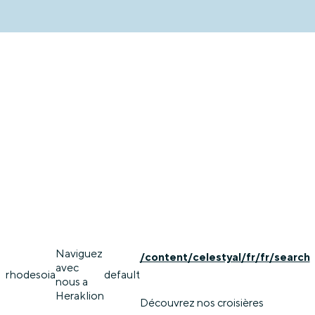
Naviguez
/content/celestyal/fr/fr/search
avec
rhodes
oia
default
nous a
Heraklion
Découvrez nos croisières