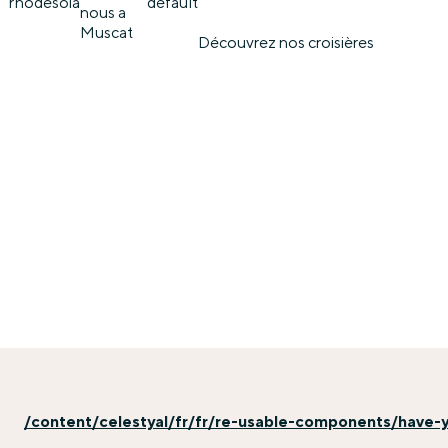
rhodes
oia
default
nous a
Muscat
Découvrez nos croisières
/content/celestyal/fr/fr/re-usable-components/have-