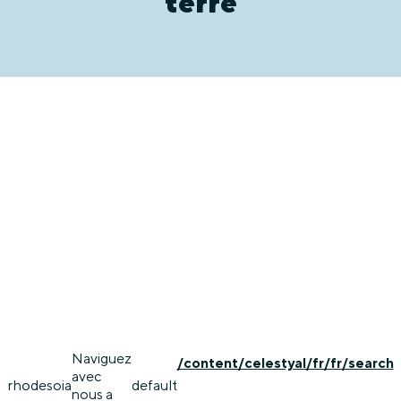
terre
Naviguez
/content/celestyal/fr/fr/search
avec
rhodes
oia
default
nous a