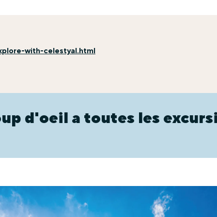
plore-with-celestyal.html
up d'oeil a toutes les excurs