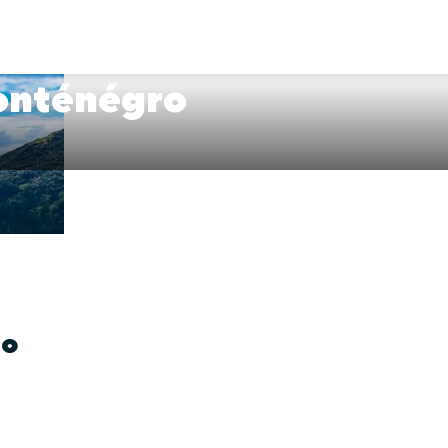
onténégro
ro