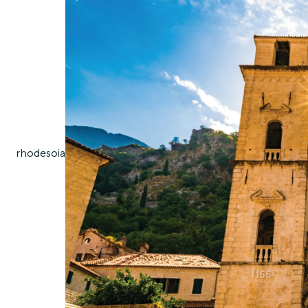
rhodes
oia