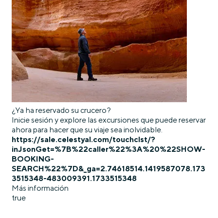
¿Ya ha reservado su crucero?
Inicie sesión y explore las excursiones que puede reservar
ahora para hacer que su viaje sea inolvidable.
https://sale.celestyal.com/touchclst/?
inJsonGet=%7B%22caller%22%3A%20%22SHOW-
BOOKING-
SEARCH%22%7D&_ga=2.74618514.1419587078.173
3515348-483009391.1733515348
Más información
true