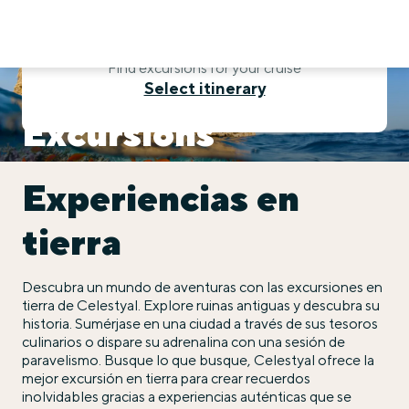
Show excursions
Find excursions for your cruise
Celestyal Cruise
Select itinerary
Excursions
Experiencias en
tierra
Descubra un mundo de aventuras con las excursiones en
tierra de Celestyal. Explore ruinas antiguas y descubra su
historia. Sumérjase en una ciudad a través de sus tesoros
culinarios o dispare su adrenalina con una sesión de
paravelismo. Busque lo que busque, Celestyal ofrece la
mejor excursión en tierra para crear recuerdos
inolvidables gracias a experiencias auténticas que se