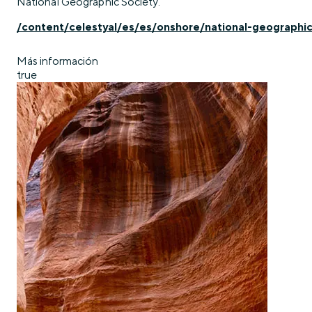
National Geographic Society.
/content/celestyal/es/es/onshore/national-geographi
Más información
true