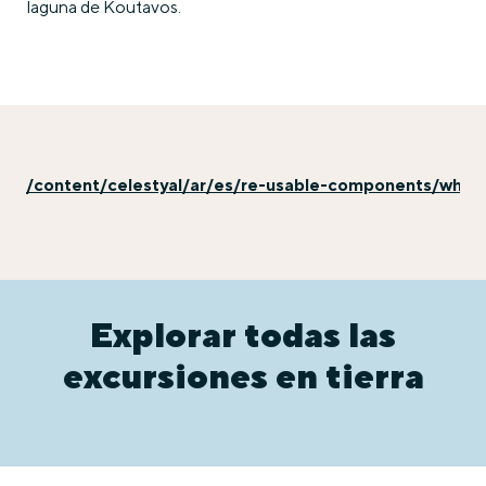
laguna de Koutavos.
/content/celestyal/ar/es/re-usable-components/why-e
Explorar todas las
excursiones en tierra