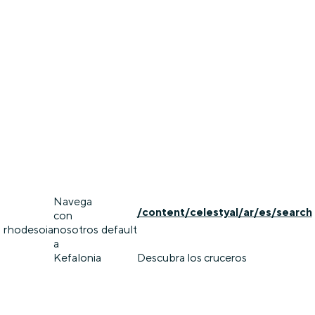
Navega
/content/celestyal/ar/es/search
con
rhodes
oia
nosotros
default
a
Kefalonia
Descubra los cruceros