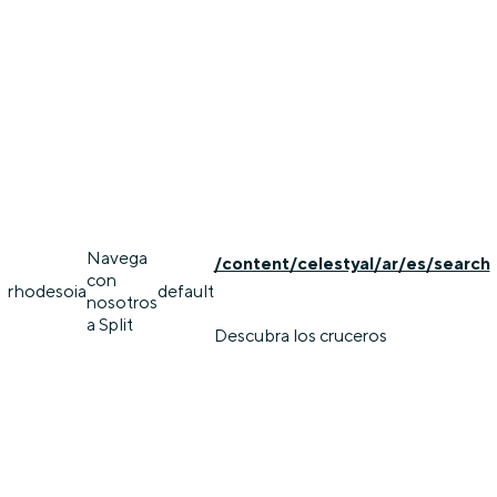
Navega
/content/celestyal/ar/es/search
con
rhodes
oia
default
nosotros
a Split
Descubra los cruceros