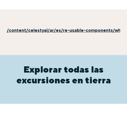
/content/celestyal/ar/es/re-usable-components/why-e
Explorar todas las
excursiones en tierra