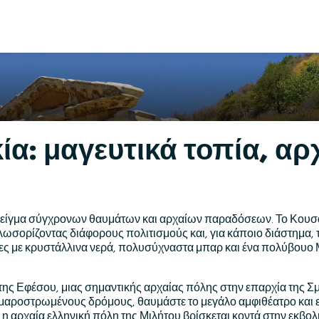
α: μαγευτικά τοπία, αρ
ό μείγμα σύγχρονων θαυμάτων και αρχαίων παραδόσεων. Το Κουσ
λωσορίζοντας διάφορους πολιτισμούς και, για κάποιο διάστημα, 
ίες με κρυστάλλινα νερά, πολυσύχναστα μπαρ και ένα πολύβου
α της Εφέσου, μιας σημαντικής αρχαίας πόλης στην επαρχία της 
αροστρωμένους δρόμους, θαυμάστε το μεγάλο αμφιθέατρο και εξ
ι, η αρχαία ελληνική πόλη της Μιλήτου βρίσκεται κοντά στην εκ