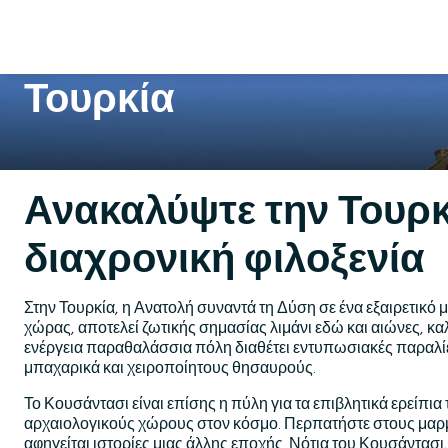
Τουρκία
Ανακαλύψτε την Τουρκί
διαχρονική φιλοξενία
Στην Τουρκία, η Ανατολή συναντά τη Δύση σε ένα εξαιρετικ
χώρας, αποτελεί ζωτικής σημασίας λιμάνι εδώ και αιώνες, κα
ενέργεια παραθαλάσσια πόλη διαθέτει εντυπωσιακές παραλ
μπαχαρικά και χειροποίητους θησαυρούς.
Το Κουσάντασι είναι επίσης η πύλη για τα επιβλητικά ερείπι
αρχαιολογικούς χώρους στον κόσμο. Περπατήστε στους μαρμ
αφηγείται ιστορίες μιας άλλης εποχής. Νότια του Κουσάντασ