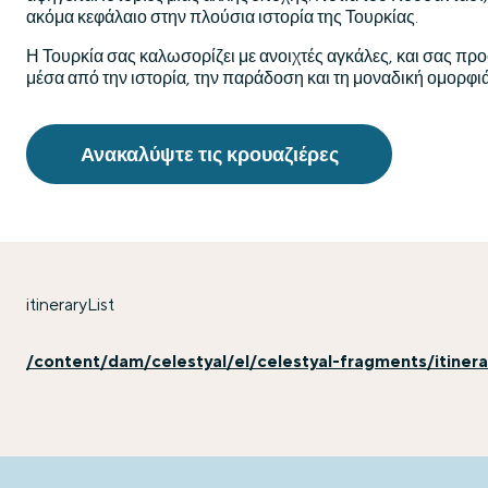
ακόμα κεφάλαιο στην πλούσια ιστορία της Τουρκίας.
Η Τουρκία σας καλωσορίζει με ανοιχτές αγκάλες, και σας προ
μέσα από την ιστορία, την παράδοση και τη μοναδική ομορφιά
Ανακαλύψτε τις κρουαζιέρες
itineraryList
/content/dam/celestyal/el/celestyal-fragments/itinerary