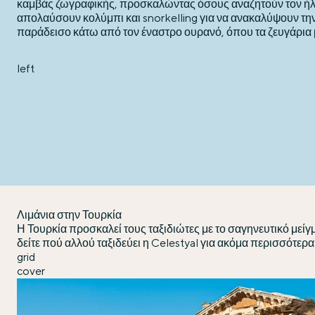
καμβάς ζωγραφικής, προσκαλώντας όσους αναζητούν τον ήλι
απολαύσουν κολύμπι και snorkelling για να ανακαλύψουν τη
παράδεισο κάτω από τον έναστρο ουρανό, όπου τα ζευγάρια μ
left
Λιμάνια στην Τουρκία
Η Τουρκία προσκαλεί τους ταξιδιώτες με το σαγηνευτικό μείγ
δείτε πού αλλού ταξιδεύει η Celestyal για ακόμα περισσότερα
grid
cover