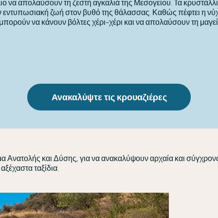
ο να απολαύσουν τη ζεστή αγκαλιά της Μεσογείου. Τα κρυστάλ
ν εντυπωσιακή ζωή στον βυθό της θάλασσας. Καθώς πέφτει η νύχ
πορούν να κάνουν βόλτες χέρι-χέρι και να απολαύσουν τη μαγεί
Ανακαλύψτε τις κρουαζιέρες
μα Ανατολής και Δύσης, για να ανακαλύψουν αρχαία και σύγχρονα
 αξέχαστα ταξίδια.