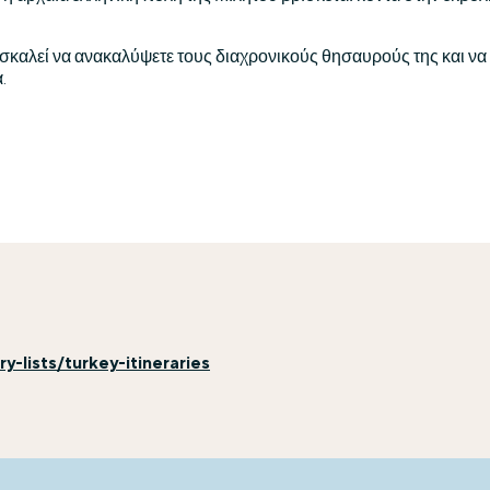
σκαλεί να ανακαλύψετε τους διαχρονικούς θησαυρούς της και να γ
.
-lists/turkey-itineraries