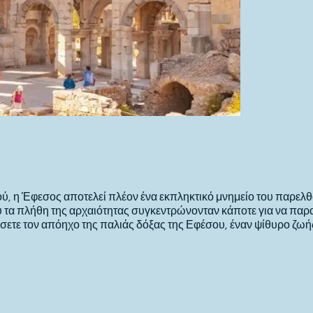
, η Έφεσος αποτελεί πλέον ένα εκπληκτικό μνημείο του παρελθ
ου τα πλήθη της αρχαιότητας συγκεντρώνονταν κάποτε για να 
σετε τον απόηχο της παλιάς δόξας της Εφέσου, έναν ψίθυρο ζωή