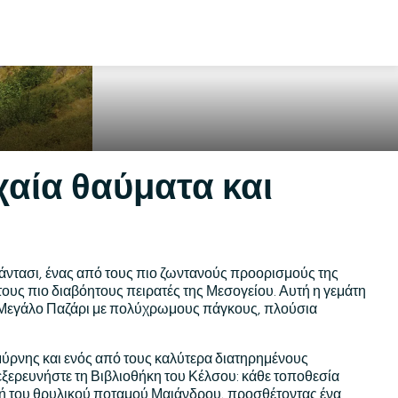
χαία θαύματα και
άντασι, ένας από τους πιο ζωντανούς προορισμούς της
τους πιο διαβόητους πειρατές της Μεσογείου. Αυτή η γεμάτη
ο Μεγάλο Παζάρι με πολύχρωμους πάγκους, πλούσια
Σμύρνης και ενός από τους καλύτερα διατηρημένους
ερευνήστε τη Βιβλιοθήκη του Κέλσου: κάθε τοποθεσία
βολή του θρυλικού ποταμού Μαιάνδρου, προσθέτοντας ένα