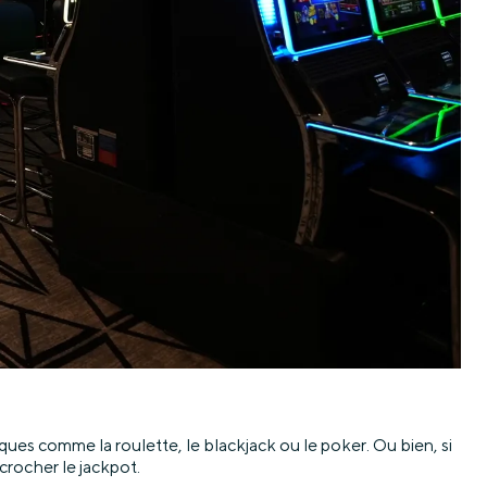
ques comme la roulette, le blackjack ou le poker. Ou bien, si
crocher le jackpot.