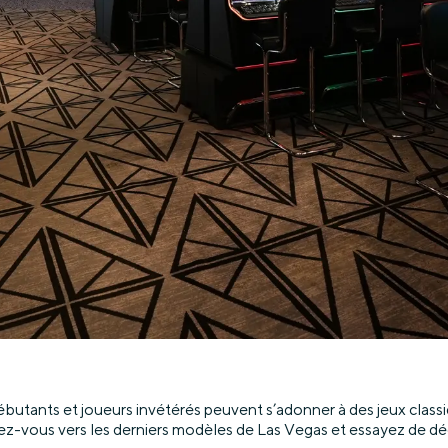
butants et joueurs invétérés peuvent s’adonner à des jeux classi
ez-vous vers les derniers modèles de Las Vegas et essayez de dé