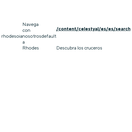
Navega
/content/celestyal/es/es/search
con
rhodes
oia
nosotros
default
a
Rhodes
Descubra los cruceros