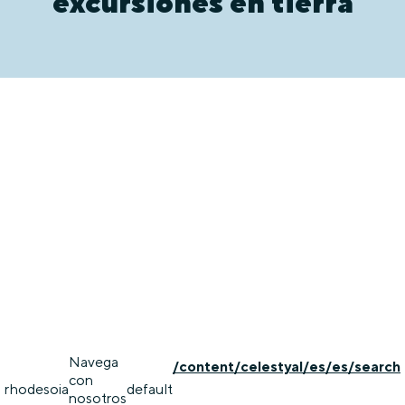
excursiones en tierra
Navega
/content/celestyal/es/es/search
con
rhodes
oia
default
nosotros