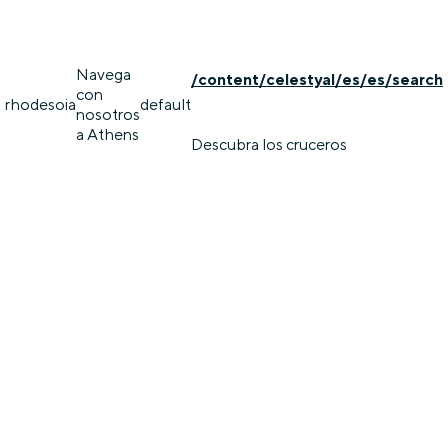
Navega
/content/celestyal/es/es/search
con
rhodes
oia
default
nosotros
a Athens
Descubra los cruceros