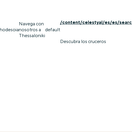
/content/celestyal/es/es/searc
Navega con
rhodes
oia
nosotros a
default
Thessaloniki
Descubra los cruceros