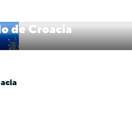
do de Croacia
acia