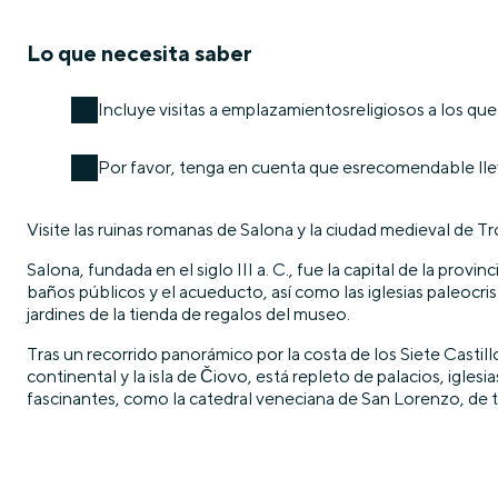
Lo que necesita saber
Incluye visitas a emplazamientosreligiosos a los qu
Por favor, tenga en cuenta que esrecomendable llev
Visite las ruinas romanas de Salona y la ciudad medieval de Trog
Salona, fundada en el siglo III a. C., fue la capital de la prov
baños públicos y el acueducto, así como las iglesias paleocris
jardines de la tienda de regalos del museo.
Tras un recorrido panorámico por la costa de los Siete Castill
continental y la isla de Čiovo, está repleto de palacios, igles
fascinantes, como la catedral veneciana de San Lorenzo, de tr