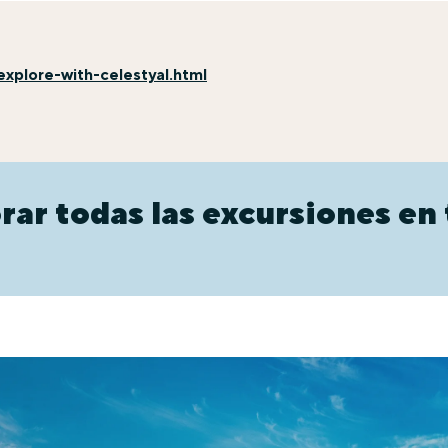
xplore-with-celestyal.html
rar todas las excursiones en 