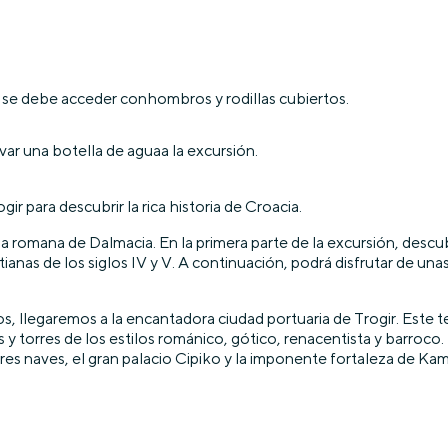
e se debe acceder conhombros y rodillas cubiertos.
ar una botella de aguaa la excursión.
ir para descubrir la rica historia de Croacia.
incia romana de Dalmacia. En la primera parte de la excursión, descu
tianas de los siglos IV y V. A continuación, podrá disfrutar de u
os, llegaremos a la encantadora ciudad portuaria de Trogir. Este 
ias y torres de los estilos románico, gótico, renacentista y barroc
es naves, el gran palacio Cipiko y la imponente fortaleza de Kam