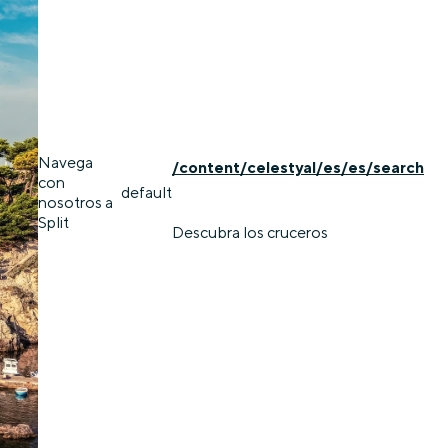
Navega
/content/celestyal/es/es/search
con
default
nosotros a
Split
Descubra los cruceros