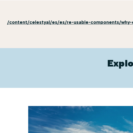
/content/celestyal/es/es/re-usable-components/why-e
Explo