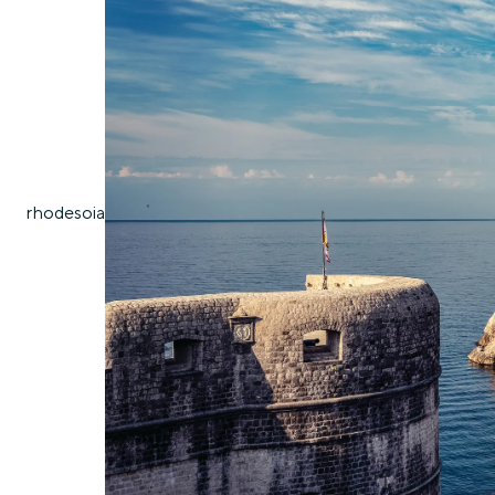
rhodes
oia