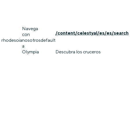
Navega
/content/celestyal/es/es/search
con
rhodes
oia
nosotros
default
a
Olympia
Descubra los cruceros