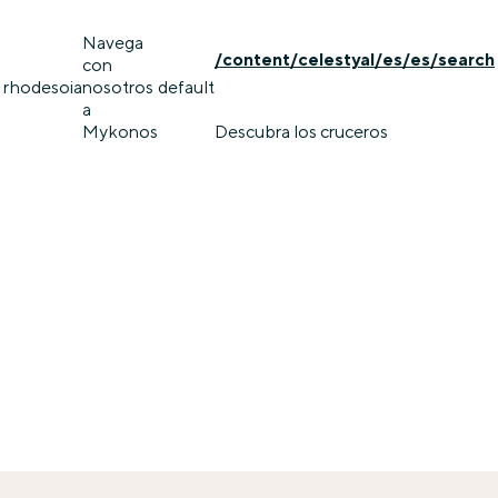
Navega
/content/celestyal/es/es/search
con
rhodes
oia
nosotros
default
a
Mykonos
Descubra los cruceros