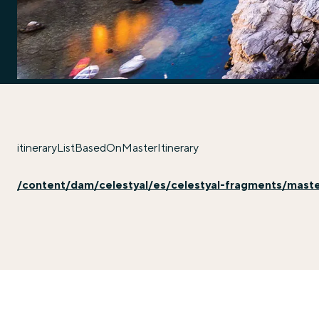
itineraryListBasedOnMasterItinerary
/content/dam/celestyal/es/celestyal-fragments/master