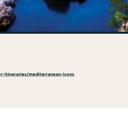
-itineraries/mediterranean-icons