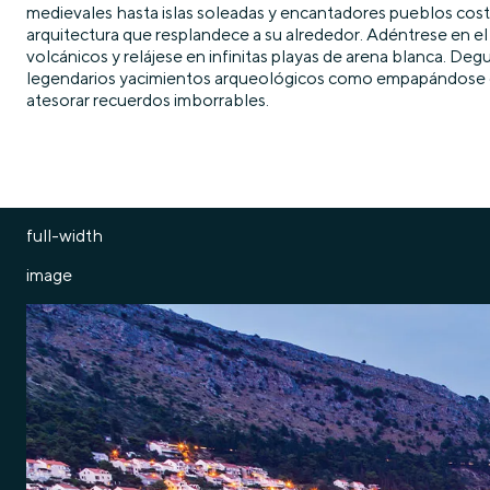
medievales hasta islas soleadas y encantadores pueblos costero
arquitectura que resplandece a su alrededor. Adéntrese en el
volcánicos y relájese en infinitas playas de arena blanca. De
legendarios yacimientos arqueológicos como empapándose de la
atesorar recuerdos imborrables.
full-width
image