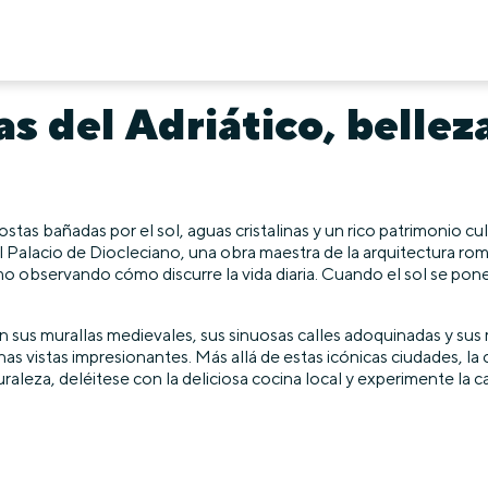
s del Adriático, bellez
 costas bañadas por el sol, aguas cristalinas y un rico patrimonio c
 del Palacio de Diocleciano, una obra maestra de la arquitectura r
mo observando cómo discurre la vida diaria. Cuando el sol se pone,
n sus murallas medievales, sus sinuosas calles adoquinadas y sus 
nas vistas impresionantes. Más allá de estas icónicas ciudades, la
naturaleza, deléitese con la deliciosa cocina local y experimente l