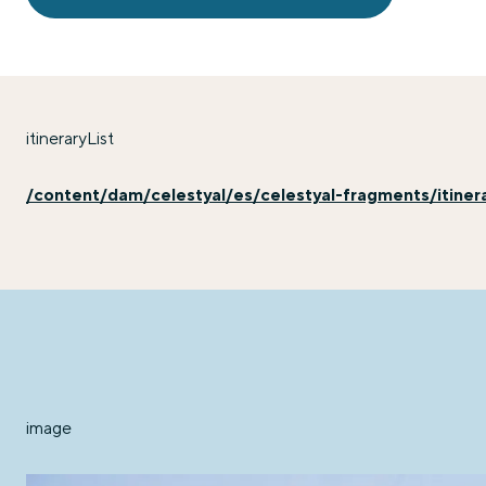
itineraryList
/content/dam/celestyal/es/celestyal-fragments/itinerar
image