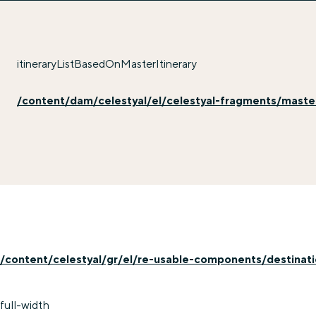
itineraryListBasedOnMasterItinerary
/content/dam/celestyal/el/celestyal-fragments/master-
/content/celestyal/gr/el/re-usable-components/destinati
full-width