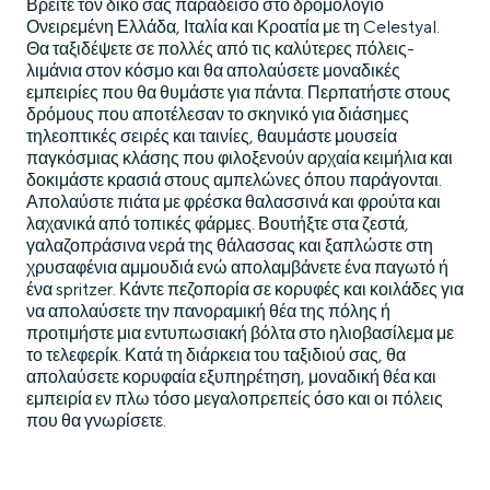
Βρείτε τον δικό σας παράδεισο στο δρομολόγιο
Ονειρεμένη Ελλάδα, Ιταλία και Κροατία με τη Celestyal.
Θα ταξιδέψετε σε πολλές από τις καλύτερες πόλεις-
λιμάνια στον κόσμο και θα απολαύσετε μοναδικές
εμπειρίες που θα θυμάστε για πάντα. Περπατήστε στους
δρόμους που αποτέλεσαν το σκηνικό για διάσημες
τηλεοπτικές σειρές και ταινίες, θαυμάστε μουσεία
παγκόσμιας κλάσης που φιλοξενούν αρχαία κειμήλια και
δοκιμάστε κρασιά στους αμπελώνες όπου παράγονται.
Απολαύστε πιάτα με φρέσκα θαλασσινά και φρούτα και
λαχανικά από τοπικές φάρμες. Βουτήξτε στα ζεστά,
γαλαζοπράσινα νερά της θάλασσας και ξαπλώστε στη
χρυσαφένια αμμουδιά ενώ απολαμβάνετε ένα παγωτό ή
ένα spritzer. Κάντε πεζοπορία σε κορυφές και κοιλάδες για
να απολαύσετε την πανοραμική θέα της πόλης ή
προτιμήστε μια εντυπωσιακή βόλτα στο ηλιοβασίλεμα με
το τελεφερίκ. Κατά τη διάρκεια του ταξιδιού σας, θα
απολαύσετε κορυφαία εξυπηρέτηση, μοναδική θέα και
εμπειρία εν πλω τόσο μεγαλοπρεπείς όσο και οι πόλεις
που θα γνωρίσετε.