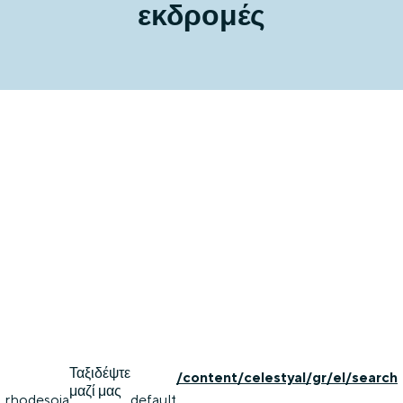
εκδρομές
Ταξιδέψτε
/content/celestyal/gr/el/search
μαζί μας
rhodes
oia
default