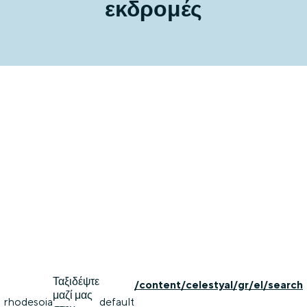
εκδρομές
Ταξιδέψτε
/content/celestyal/gr/el/search
μαζί μας
rhodes
oia
default