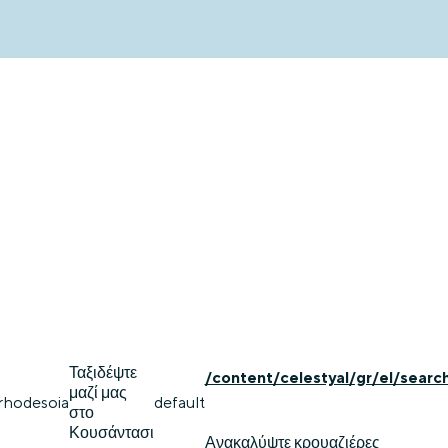
Ταξιδέψτε
/content/celestyal/gr/el/searc
μαζί μας
rhodes
oia
default
στο
Κουσάντασι
Ανακαλύψτε κρουαζιέρες