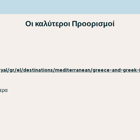
Οι καλύτεροι Προορισμοί
yal/gr/el/destinations/mediterranean/greece-and-greek-i
ερα