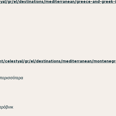
tyal/gr/el/destinations/mediterranean/greece-and-greek-
nt/celestyal/gr/el/destinations/mediterranean/montenegr
περισσότερα
ρόβνικ