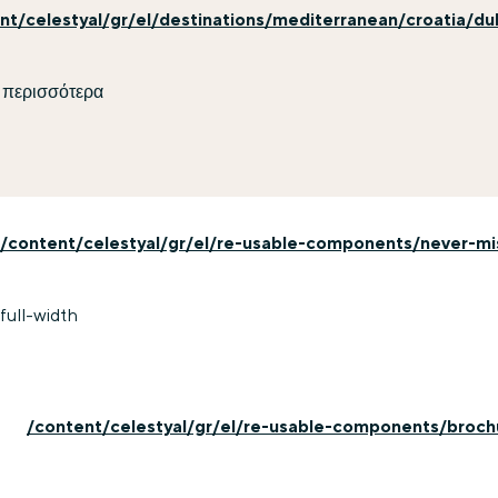
nt/celestyal/gr/el/destinations/mediterranean/croatia/du
 περισσότερα
/content/celestyal/gr/el/re-usable-components/never-mi
full-width
/content/celestyal/gr/el/re-usable-components/broch